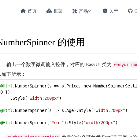
首页
框架
关于
G
产品
NumberSpinner 的使用
输出一个数字微调输入控件，对应的 EasyUI 类为
easyui-nu
法如下所示：
@Html
.NumberSpinner(s => s.Price, new NumberSpinnerSett
0
 })

    .Style(
"width:200px"
)

@Html
.NumberSpinner(s => s.Age).Style(
"width:200px"
)

@Html
.NumberSpinner(
"Year"
).Style(
"width:200px"